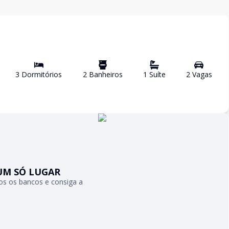
3
Dormitório
s
2
Banheiro
s
1
Suíte
2
Vaga
s
UM SÓ LUGAR
s os bancos e consiga a