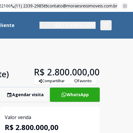
22100
(11) 2339-2985
contato@moraesreisimoveis.com.br
liente
(11) 94056-3207
R$ 2.800.000,00
te)
Compartilhar
Favorito
Agendar visita
WhatsApp
Valor venda
R$ 2.800.000,00