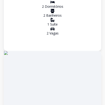
2
Dormitório
s
2
Banheiro
s
1
Suíte
2
Vaga
s