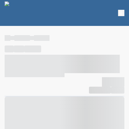
----
----- -----
----- -----
----
-----
---- ------
----- ----- -- ------ ---- ---- -- ----- ----- -----
--- ------
----- ----- -- ------ ----- ----- -- ------
-------------
Compartilhar
Favorito