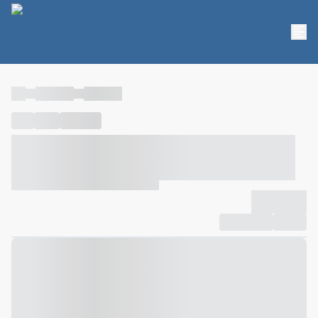
----
----- -----
----- -----
----
-----
---- ------
----- ----- -- ------ ---- ---- -- ----- ----- -----
--- ------
----- ----- -- ------ ----- ----- -- ------
-------------
Compartilhar
Favorito