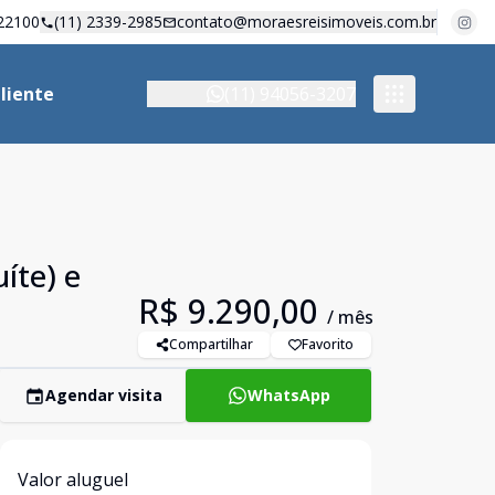
22100
(11) 2339-2985
contato@moraesreisimoveis.com.br
liente
(11) 94056-3207
íte) e
R$ 9.290,00
/ mês
Compartilhar
Favorito
Agendar visita
WhatsApp
Valor aluguel