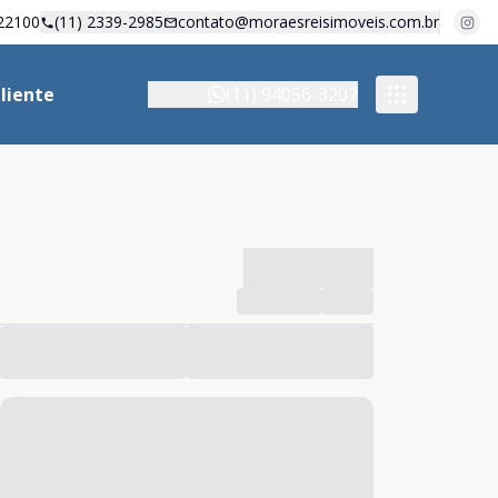
22100
(11) 2339-2985
contato@moraesreisimoveis.com.br
liente
(11) 94056-3207
-------------
Compartilhar
Favorito