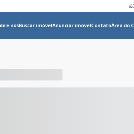
obre nós
Buscar imóvel
Anunciar imóvel
Contato
Área do C
-- ----- ----- --- ------