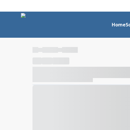
Home
S
----
----- -----
----- -----
----
-----
---- ------
----- ----- -- ------ ---- ---- -- ---
----- ----- -- ------ ----- ----- -- ------