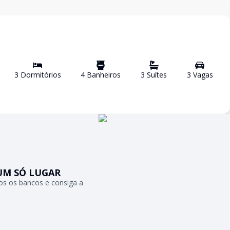
3
Dormitório
s
4
Banheiro
s
3
Suíte
s
3
Vaga
s
UM SÓ LUGAR
s os bancos e consiga a