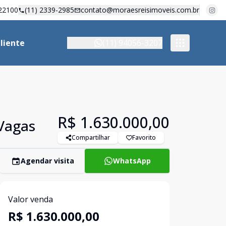
22100
(11) 2339-2985
contato@moraesreisimoveis.com.br
liente
(11) 94056-3207
R$ 1.630.000,00
 Vagas
Compartilhar
Favorito
Agendar visita
WhatsApp
Valor venda
R$ 1.630.000,00