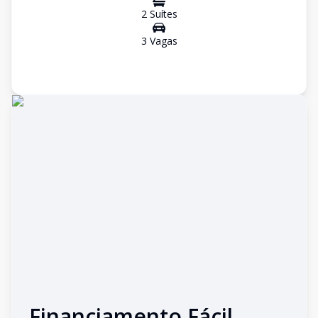
2
Suíte
s
3
Vaga
s
Financiamento Fácil