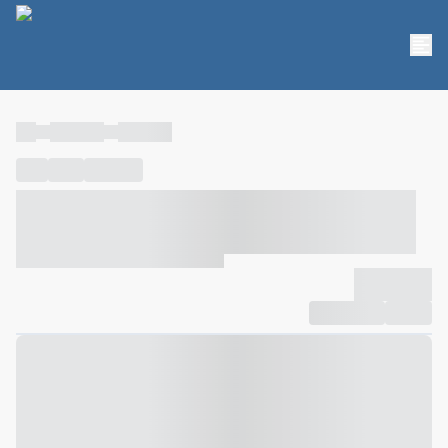
----
----- -----
----- -----
----
-----
---- ------
----- ----- -- ------ ---- ---- -- ----- ----- -----
--- ------
----- ----- -- ------ ----- ----- -- ------
-------------
Compartilhar
Favorito