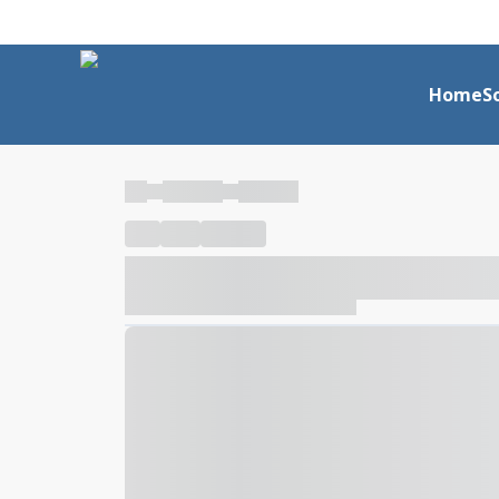
Home
S
----
----- -----
----- -----
----
-----
---- ------
----- ----- -- ------ ---- ---- -- ---
----- ----- -- ------ ----- ----- -- ------