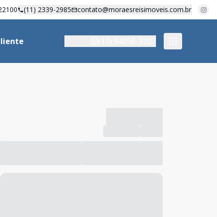
22100
(11) 2339-2985
contato@moraesreisimoveis.com.br
liente
(11) 94056-3207
-------------
Compartilhar
Favorito