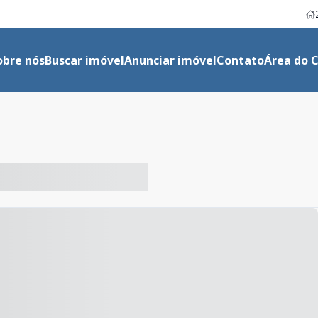
obre nós
Buscar imóvel
Anunciar imóvel
Contato
Área do C
-- ----- ----- --- ------