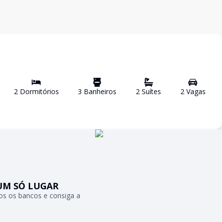
2
Dormitório
s
3
Banheiro
s
2
Suíte
s
2
Vaga
s
UM SÓ LUGAR
s os bancos e consiga a