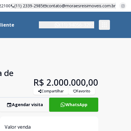
22100
(11) 2339-2985
contato@moraesreisimoveis.com.br
liente
(11) 94056-3207
a de
R$ 2.000.000,00
Compartilhar
Favorito
Agendar visita
WhatsApp
Valor venda